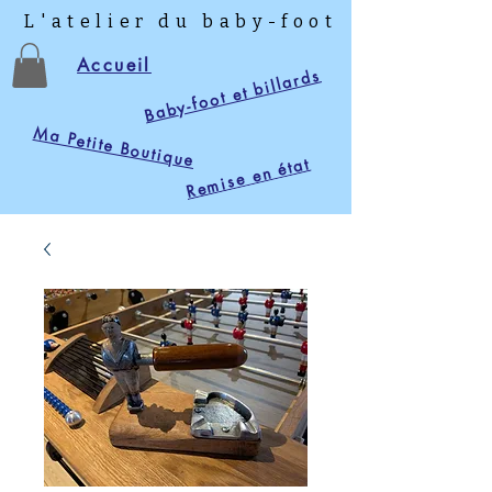
L'atelier du baby-foot
Accueil
Baby-foot et billards
Ma Petite Boutique
Remise en état