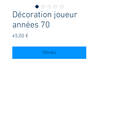
Décoration joueur
années 70
Prix
45,00 €
Vendu
Réalisé avec un ancien Joueur de Baby
foot des années 70 et un cendrier de la
même époque.
Le tout fixe sur un socle en chêne
EI Finck didier
26 Rue de Lohéac
35330 Val D'anast
tel ; 07 68 99 06 70
contact